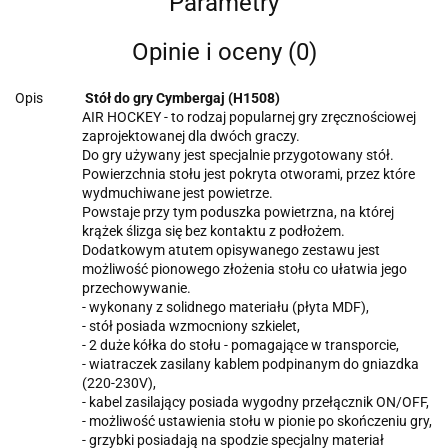
Parametry
Opinie i oceny (0)
Opis
Stół do gry Cymbergaj (H1508)
AIR HOCKEY - to rodzaj popularnej gry zręcznościowej
zaprojektowanej dla dwóch graczy.
Do gry używany jest specjalnie przygotowany stół.
Powierzchnia stołu jest pokryta otworami, przez które
wydmuchiwane jest powietrze.
Powstaje przy tym poduszka powietrzna, na której
krążek ślizga się bez kontaktu z podłożem.
Dodatkowym atutem opisywanego zestawu jest
możliwość pionowego złożenia stołu co ułatwia jego
przechowywanie.
- wykonany z solidnego materiału (płyta MDF),
- stół posiada wzmocniony szkielet,
- 2 duże kółka do stołu - pomagające w transporcie,
- wiatraczek zasilany kablem podpinanym do gniazdka
(220-230V),
- kabel zasilający posiada wygodny przełącznik ON/OFF,
- możliwość ustawienia stołu w pionie po skończeniu gry,
- grzybki posiadają na spodzie specjalny materiał