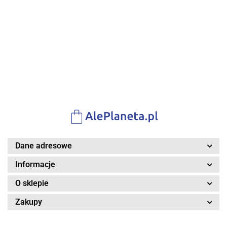
Samochodzik
Samochodzik
Samochod
akumulator
akumulator
852.00
852.00
na
na
na
dla dzieci
dla dzieci
696.00
696.00
696.00
akumulator
akumulator
akumulato
Czerwony
Żółty +
Biały + Pilot +
Czarny +
Niebieski +
+ Pilot +
Pilot + EVA
Koła EVA +
Pilot + Koła
Pilot + Koł
EVA +
+ Wolny
MP3 + LED
EVA + MP3 +
EVA + MP3
Wolny
Start +
LED
LED
Start +
MP3 USB +
MP3 USB +
LED
LED
Dane adresowe
Informacje
O sklepie
Zakupy