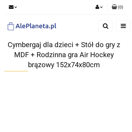
(
0
)
Zaloguj się
Zarejestruj się
Dodaj zgłoszenie
Cymbergaj dla dzieci + Stół do gry z
MDF + Rodzinna gra Air Hockey
brązowy 152x74x80cm