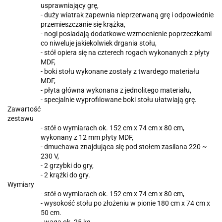
usprawniający grę,
- duży wiatrak zapewnia nieprzerwaną grę i odpowiednie
przemieszczanie się krążka,
- nogi posiadają dodatkowe wzmocnienie poprzeczkami
co niweluje jakiekolwiek drgania stołu,
- stół opiera się na czterech rogach wykonanych z płyty
MDF,
- boki stołu wykonane zostały z twardego materiału
MDF,
- płyta główna wykonana z jednolitego materiału,
- specjalnie wyprofilowane boki stołu ułatwiają grę.
Zawartość
zestawu
- stół o wymiarach ok. 152 cm x 74 cm x 80 cm,
wykonany z 12 mm płyty MDF,
- dmuchawa znajdująca się pod stołem zasilana 220 ~
230 V,
- 2 grzybki do gry,
- 2 krążki do gry.
Wymiary
- stół o wymiarach ok. 152 cm x 74 cm x 80 cm,
- wysokość stołu po złożeniu w pionie 180 cm x 74 cm x
50 cm.