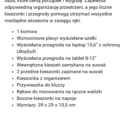
osób, które cenią porządek i wygodę. Zapewnia
odpowiednią organizację przestrzeni, a jego liczne
kieszonki i przegrody pomogą utrzymać wszystkie
niezbędne akcesoria w zasięgu ręki.
1 komora
Wzmocnione plecy
i
wyściełane szelki
Wyściełana przegroda na laptop
15,6" z ochroną
UltraSoft
Wyściełana przegroda na tablet
8-12"
Wewnętrzna kieszeń zamykana na suwak
2 przednie kieszonki zapinane na suwak
Kieszonka z organizerem
Przywieszka do kluczy
Rękaw do mocowania na rączce walizki
Boczne kieszonki na napoje
Wymiary:
39 x 29 x 10,5 cm