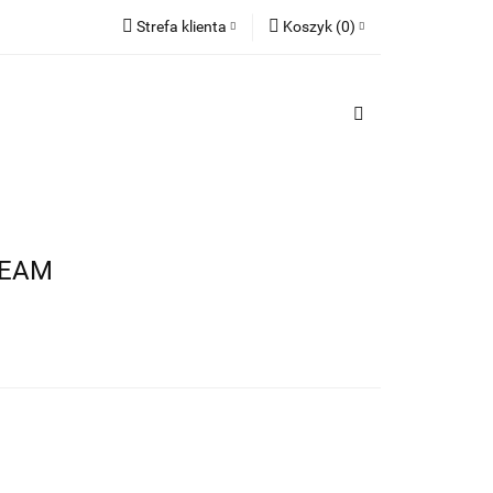
Strefa klienta
Koszyk
(
0
)
TY
Zaloguj się
PREZENTY
Koszyk jest pusty
Zarejestruj się
Dodaj zgłoszenie
x
Do bezpłatnej dostawy brakuje
-,--
Darmowa dostawa!
TEAM
Suma
0,00 zł
Cena uwzględnia rabaty