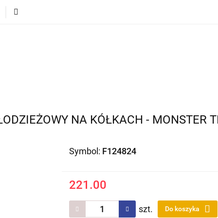
ECI
POJAZDY DLA DZIECI
DLA DOMU
PREZEN
DLA DZIECI
POJAZDY DLA DZIECI
DLA DOMU
MŁODZIEŻOWY NA KÓŁKACH - MONSTER 
Symbol:
F124824
221.00
szt.
Do koszyka