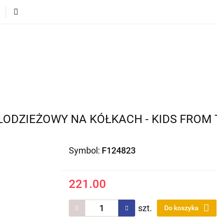
ECI
POJAZDY DLA DZIECI
DLA DOMU
PREZEN
DLA DZIECI
POJAZDY DLA DZIECI
DLA DOMU
ŁODZIEŻOWY NA KÓŁKACH - KIDS FROM
Symbol:
F124823
221.00
szt.
Do koszyka