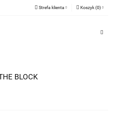
Strefa klienta
Koszyk
(
0
)
TY
Zaloguj się
PREZENTY
Koszyk jest pusty
Zarejestruj się
Dodaj zgłoszenie
x
Do bezpłatnej dostawy brakuje
-,--
Darmowa dostawa!
 THE BLOCK
Suma
0,00 zł
Cena uwzględnia rabaty