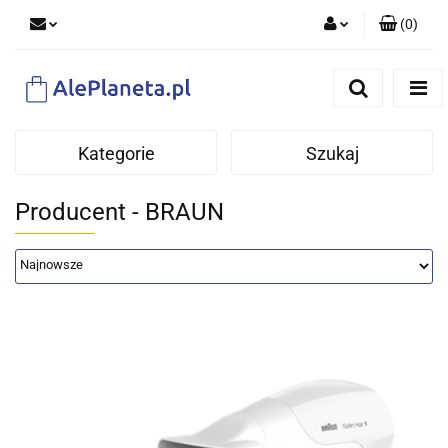
(
0
)
Zaloguj się
Zarejestruj się
Dodaj zgłoszenie
Kategorie
Szukaj
Producent - BRAUN