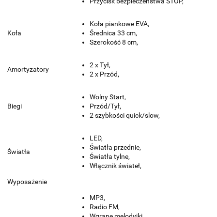
Przycisk bezpieczeństwa STOP,
Koła piankowe EVA,
Koła
Średnica 33 cm,
Szerokość 8 cm,
2 x Tył,
Amortyzatory
2 x Przód,
Wolny Start,
Biegi
Przód/Tył,
2 szybkości quick/slow,
LED,
Światła przednie,
Światła
Światła tylne,
Włącznik świateł,
Wyposażenie
MP3,
Radio FM,
Wgrane melodyjki,