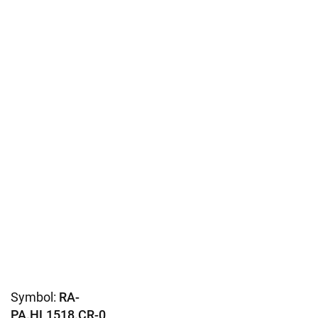
Symbol:
RA-
PA.HL1518.CR-0