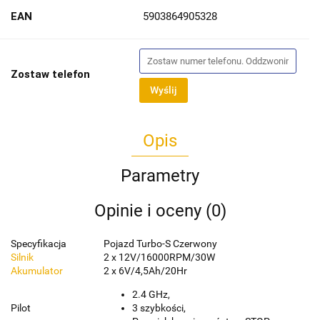
EAN
5903864905328
Zostaw telefon
Wyślij
Opis
Parametry
Opinie i oceny (0)
Specyfikacja
Pojazd Turbo-S Czerwony
Silnik
2 x 12V/16000RPM/30W
Akumulator
2 x 6V/4,5Ah/20Hr
2.4 GHz,
Pilot
3 szybkości,