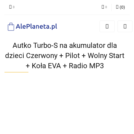
(
0
)
Zaloguj się
Zarejestruj się
Dodaj zgłoszenie
Autko Turbo-S na akumulator dla
dzieci Czerwony + Pilot + Wolny Start
+ Koła EVA + Radio MP3