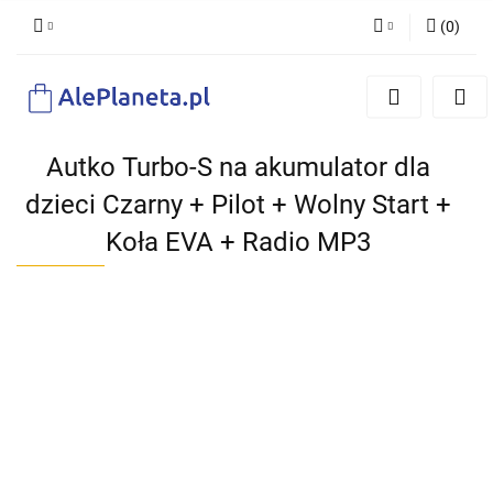
(
0
)
Zaloguj się
Zarejestruj się
Dodaj zgłoszenie
Autko Turbo-S na akumulator dla
dzieci Czarny + Pilot + Wolny Start +
Koła EVA + Radio MP3