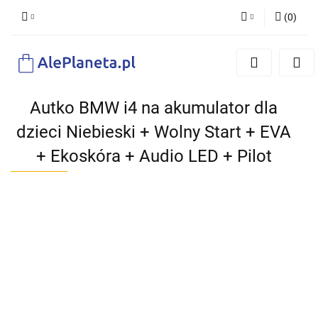
(
0
)
Zaloguj się
Zarejestruj się
Dodaj zgłoszenie
Autko BMW i4 na akumulator dla
dzieci Niebieski + Wolny Start + EVA
+ Ekoskóra + Audio LED + Pilot